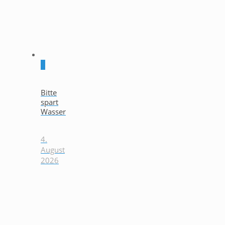
0
Bitte
spart
Wasser
4.
August
2026