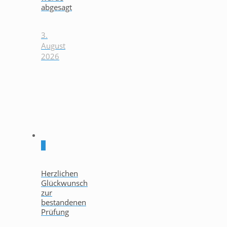
abgesagt
3.
August
2026
0
Herzlichen
Glückwunsch
zur
bestandenen
Prüfung