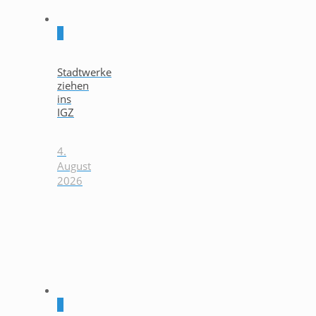
0
Stadtwerke
ziehen
ins
IGZ
4.
August
2026
0