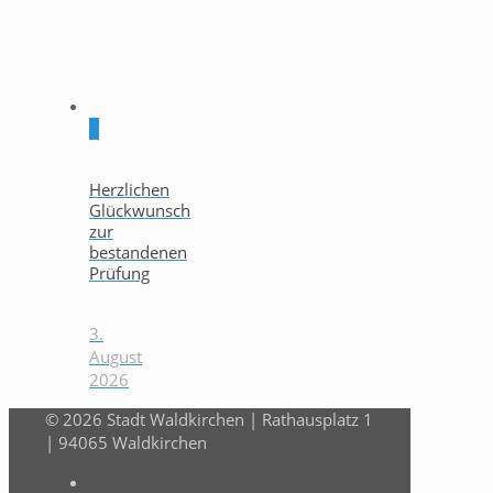
0
Herzlichen
Glückwunsch
zur
bestandenen
Prüfung
3.
August
2026
© 2026 Stadt Waldkirchen | Rathausplatz 1
| 94065 Waldkirchen