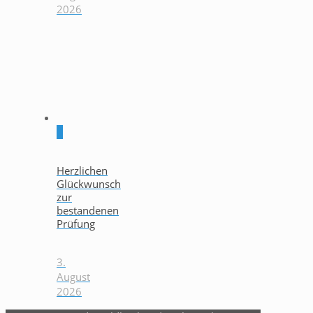
2026
0
Herzlichen
Glückwunsch
zur
bestandenen
Prüfung
3.
August
2026