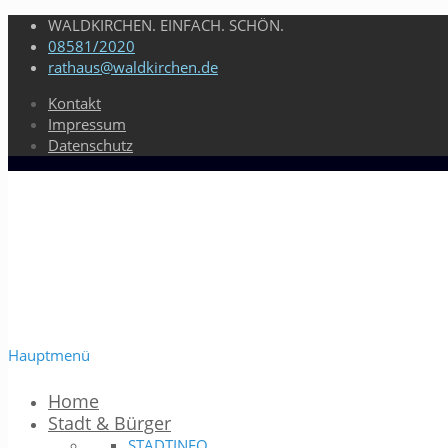
WALDKIRCHEN. EINFACH. SCHÖN.
08581/2020
rathaus@waldkirchen.de
Kontakt
Impressum
Datenschutz
Hauptmenü
Home
Stadt & Bürger
STADTINFO