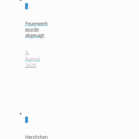
0
Feuerwerk
wurde
abgesagt
3.
August
2026
0
Herzlichen