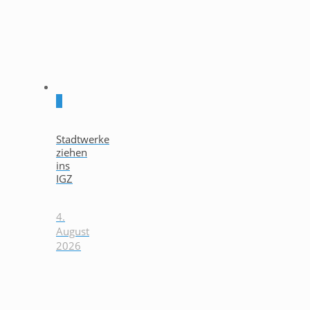
0
Stadtwerke
ziehen
ins
IGZ
4.
August
2026