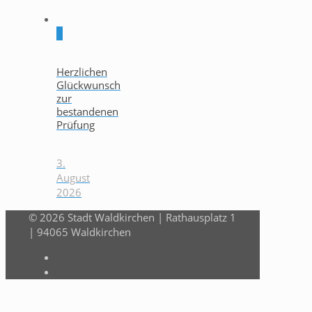
0
Herzlichen
Glückwunsch
zur
bestandenen
Prüfung
3.
August
2026
© 2026 Stadt Waldkirchen | Rathausplatz 1
| 94065 Waldkirchen