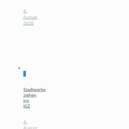
4.
August
2026
0
Stadtwerke
ziehen
ins
IGZ
4.
August