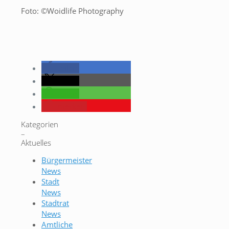
Foto: ©Woidlife Photography
teilen
teilen
teilen
merken
Kategorien
–
Aktuelles
Bürgermeister
News
Stadt
News
Stadtrat
News
Amtliche