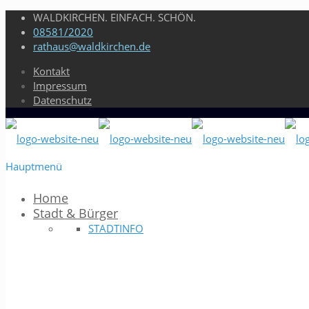
WALDKIRCHEN. EINFACH. SCHÖN.
08581/2020
rathaus@waldkirchen.de
Kontakt
Impressum
Datenschutz
Hauptmenü
Home
Stadt & Bürger
STADTINFO