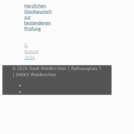
Herzlichen
Glückwunsch
zur
bestandenen
Prüfung
3.
August
2026
© 2026 Stadt Waldkirchen | Rathausplatz 1
| 94065 Waldkirchen