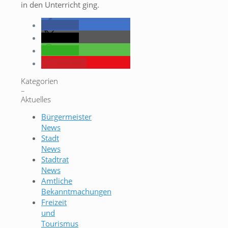
in den Unterricht ging.
teilen
teilen
teilen
merken
Kategorien
–
Aktuelles
Bürgermeister
News
Stadt
News
Stadtrat
News
Amtliche
Bekanntmachungen
Freizeit
und
Tourismus