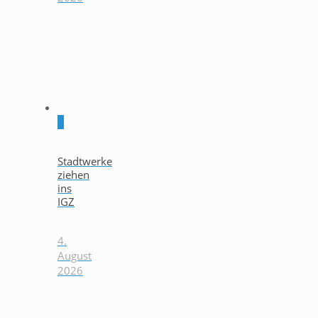
0
Stadtwerke
ziehen
ins
IGZ
4.
August
2026