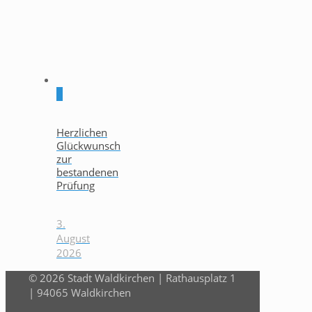
0
Herzlichen
Glückwunsch
zur
bestandenen
Prüfung
3.
August
2026
© 2026 Stadt Waldkirchen | Rathausplatz 1
| 94065 Waldkirchen