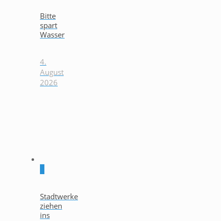
Bitte
spart
Wasser
4.
August
2026
0
Stadtwerke
ziehen
ins