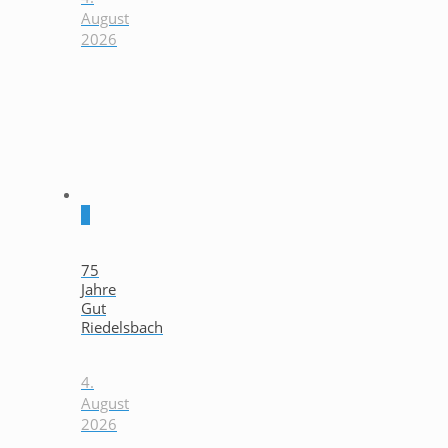
August
2026
0
75
Jahre
Gut
Riedelsbach
4.
August
2026