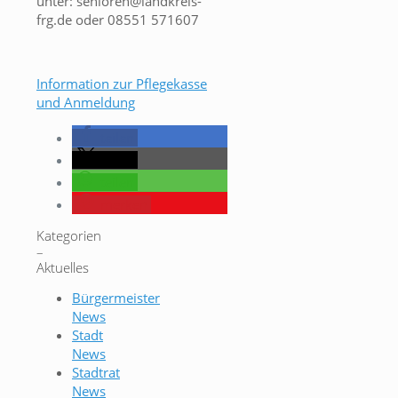
unter: senioren@landkreis-
frg.de oder 08551 571607
Information zur Pflegekasse
und Anmeldung
teilen
teilen
teilen
merken
Kategorien
–
Aktuelles
Bürgermeister
News
Stadt
News
Stadtrat
News