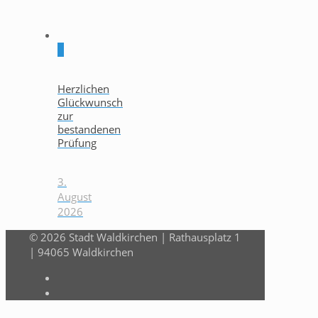
0
Herzlichen
Glückwunsch
zur
bestandenen
Prüfung
3.
August
2026
© 2026 Stadt Waldkirchen | Rathausplatz 1
| 94065 Waldkirchen