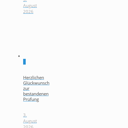
August
2026
0
Herzlichen
Glückwunsch
zur
bestandenen
Prüfung
3.
August
2026