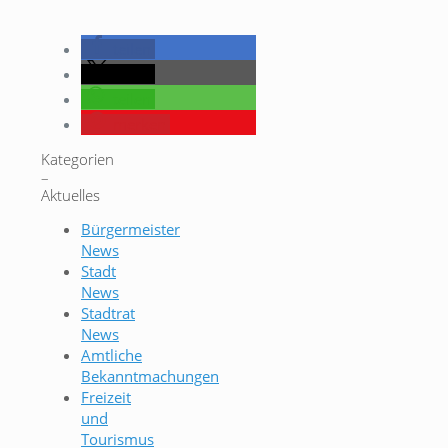
teilen
teilen
teilen
merken
Kategorien
–
Aktuelles
Bürgermeister
News
Stadt
News
Stadtrat
News
Amtliche
Bekanntmachungen
Freizeit
und
Tourismus