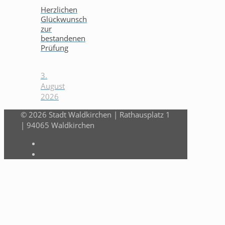
Herzlichen
Glückwunsch
zur
bestandenen
Prüfung
3.
August
2026
© 2026 Stadt Waldkirchen | Rathausplatz 1
| 94065 Waldkirchen