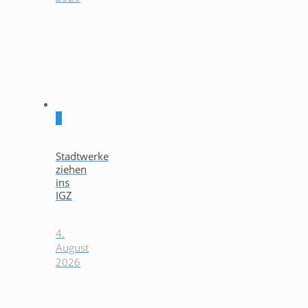
0
Stadtwerke
ziehen
ins
IGZ
4.
August
2026