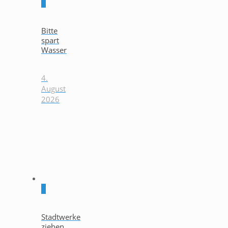
0
Bitte
spart
Wasser
4.
August
2026
0
Stadtwerke
ziehen