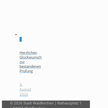
0
Herzlichen
Glückwunsch
zur
bestandenen
Prüfung
3.
August
2026
© 2026 Stadt Waldkirchen | Rathausplatz 1
| 94065 Waldkirchen