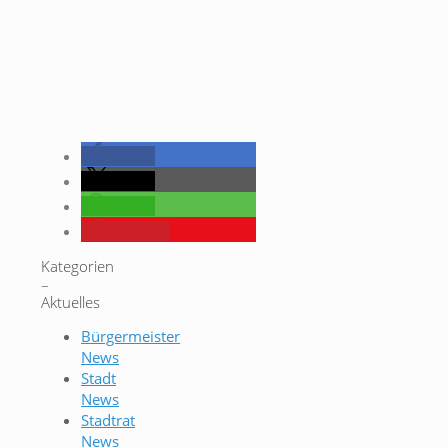
teilen
teilen
teilen
merken
Kategorien
–
Aktuelles
Bürgermeister
News
Stadt
News
Stadtrat
News