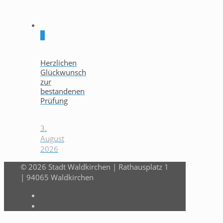
0
Herzlichen
Glückwunsch
zur
bestandenen
Prüfung
3.
August
2026
© 2026 Stadt Waldkirchen | Rathausplatz 1
| 94065 Waldkirchen