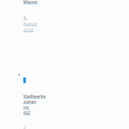
Wasser
4.
August
2026
0
Stadtwerke
ziehen
ins
IGZ
4.