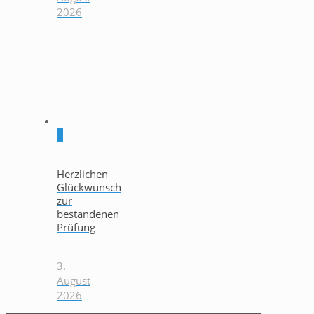
2026
0
Herzlichen
Glückwunsch
zur
bestandenen
Prüfung
3.
August
2026