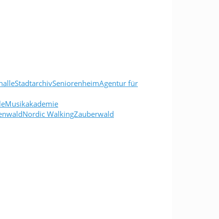
alleStadtarchivSeniorenheimAgentur für
lleMusikakademie
uenwaldNordic WalkingZauberwald