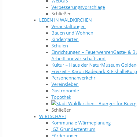
WebGIS
Verbesserungsvorschläge
Schließen
LEBEN IN WALDKIRCHEN
Veranstaltungen
Bauen und Wohnen
Kindergärten
Schulen
Einrichtungen
–
FeuerwehrenGäste- & Bü
ArbeitLandwirtschaftsamt
Kultur
–
Haus der NaturMuseum Goldene
Freizeit
–
Karoli Badepark & EishalleK
Personennahverkehr
Vereinsleben
Gastronomie
Topothek
Schließen
WIRTSCHAFT
Kommunale Wärmeplanung
IGZ Gründerzentrum
Förderungen