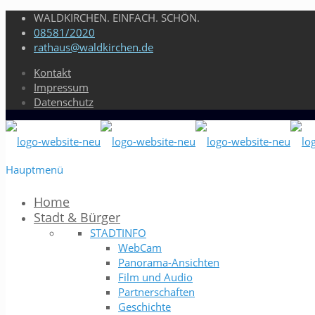
WALDKIRCHEN. EINFACH. SCHÖN.
08581/2020
rathaus@waldkirchen.de
Kontakt
Impressum
Datenschutz
Hauptmenü
Home
Stadt & Bürger
STADTINFO
WebCam
Panorama-Ansichten
Film und Audio
Partnerschaften
Geschichte