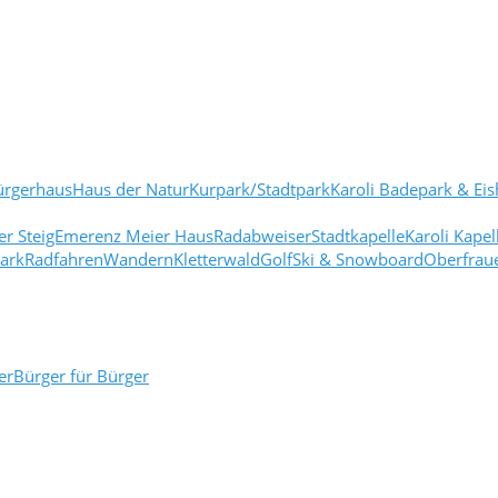
rgerhausHaus der NaturKurpark/StadtparkKaroli Badepark & Eish
r SteigEmerenz Meier HausRadabweiserStadtkapelleKaroli Kape
urparkRadfahrenWandernKletterwaldGolfSki & SnowboardOberfra
Bürger für Bürger