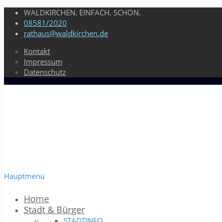
WALDKIRCHEN. EINFACH. SCHÖN.
08581/2020
rathaus@waldkirchen.de
Kontakt
Impressum
Datenschutz
Hauptmenü
Home
Stadt & Bürger
STADTINFO