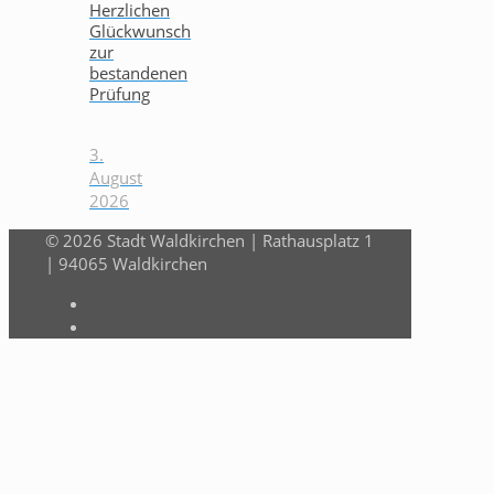
Herzlichen
Glückwunsch
zur
bestandenen
Prüfung
3.
August
2026
© 2026 Stadt Waldkirchen | Rathausplatz 1
| 94065 Waldkirchen