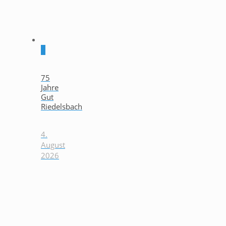
0
75
Jahre
Gut
Riedelsbach
4.
August
2026