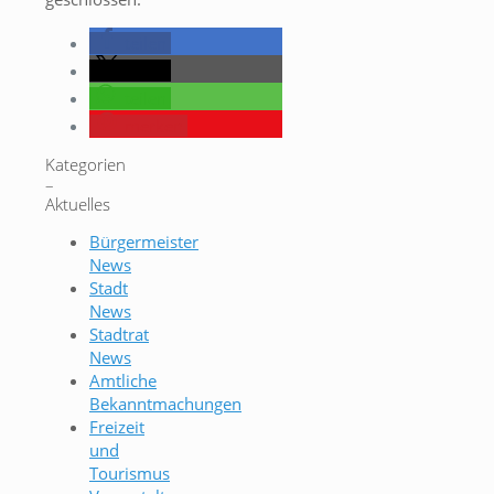
teilen
teilen
teilen
merken
Kategorien
–
Aktuelles
Bürgermeister
News
Stadt
News
Stadtrat
News
Amtliche
Bekanntmachungen
Freizeit
und
Tourismus