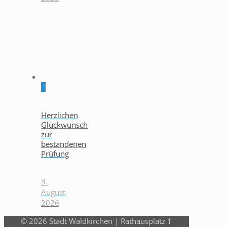
0
Herzlichen
Glückwunsch
zur
bestandenen
Prüfung
3.
August
2026
© 2026 Stadt Waldkirchen | Rathausplatz 1