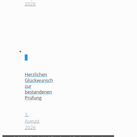
2026
0
Herzlichen
Glückwunsch
zur
bestandenen
Prüfung
3.
August
2026