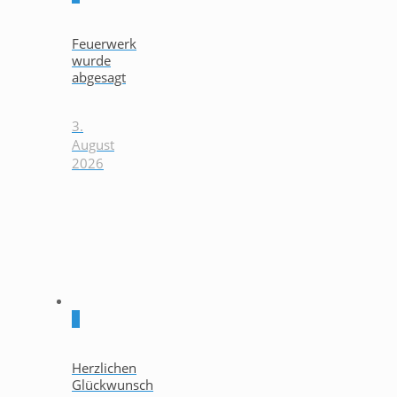
Feuerwerk
wurde
abgesagt
3.
August
2026
0
Herzlichen
Glückwunsch