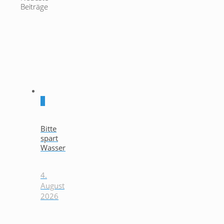
Beiträge
0
Bitte
spart
Wasser
4.
August
2026