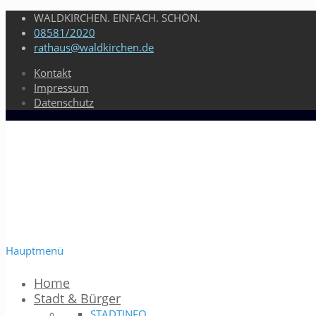
WALDKIRCHEN. EINFACH. SCHÖN.
08581/2020
rathaus@waldkirchen.de
Kontakt
Impressum
Datenschutz
Hauptmenü
Home
Stadt & Bürger
STADTINFO