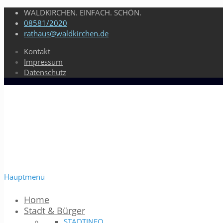
WALDKIRCHEN. EINFACH. SCHÖN.
08581/2020
rathaus@waldkirchen.de
Kontakt
Impressum
Datenschutz
Hauptmenü
Home
Stadt & Bürger
STADTINFO