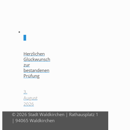
0
Herzlichen
Glückwunsch
zur
bestandenen
Prüfung
3.
August
2026
© 2026 Stadt Waldkirchen | Rathausplatz 1
| 94065 Waldkirchen