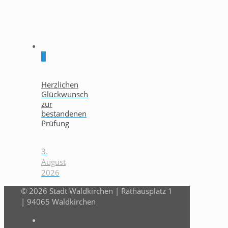
0
Herzlichen
Glückwunsch
zur
bestandenen
Prüfung
3.
August
2026
© 2026 Stadt Waldkirchen | Rathausplatz 1
| 94065 Waldkirchen