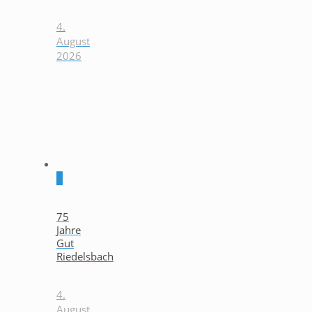
4.
August
2026
0
75
Jahre
Gut
Riedelsbach
4.
August