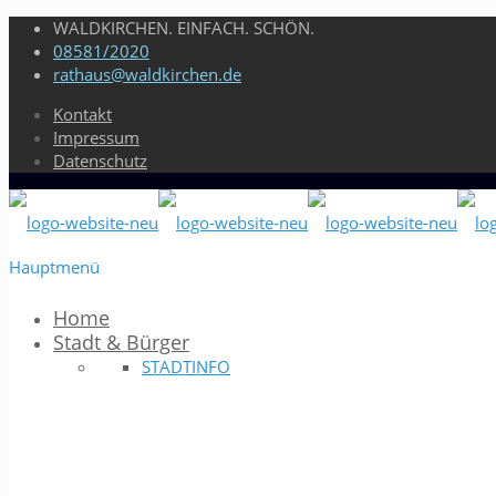
WALDKIRCHEN. EINFACH. SCHÖN.
08581/2020
rathaus@waldkirchen.de
Kontakt
Impressum
Datenschutz
Hauptmenü
Home
Stadt & Bürger
STADTINFO