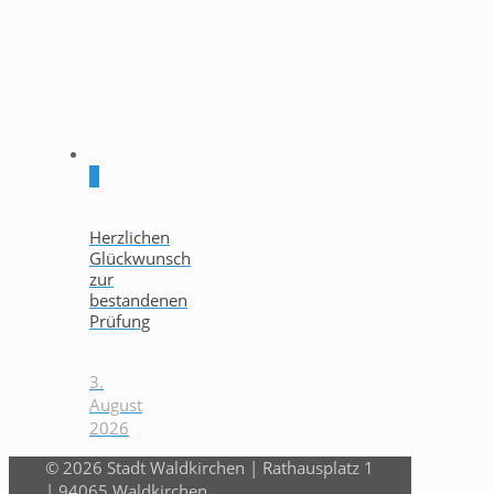
0
Herzlichen
Glückwunsch
zur
bestandenen
Prüfung
3.
August
2026
© 2026 Stadt Waldkirchen | Rathausplatz 1
| 94065 Waldkirchen