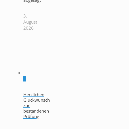
3.
August
2026
0
Herzlichen
Glückwunsch
zur
bestandenen
Prüfung