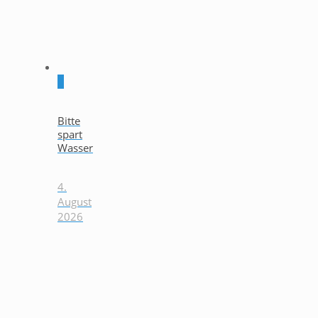
0
Bitte
spart
Wasser
4.
August
2026