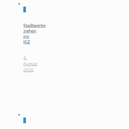
0
Stadtwerke
ziehen
ins
IGZ
4.
August
2026
0