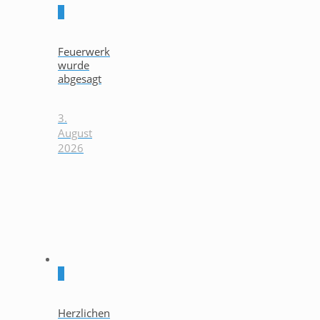
0
Feuerwerk
wurde
abgesagt
3.
August
2026
0
Herzlichen