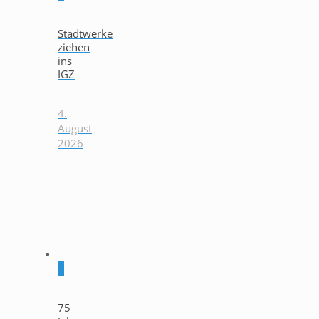
Stadtwerke
ziehen
ins
IGZ
4.
August
2026
0
75