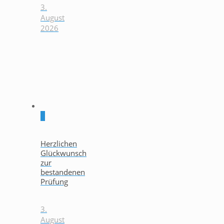
3.
August
2026
0
Herzlichen
Glückwunsch
zur
bestandenen
Prüfung
3.
August