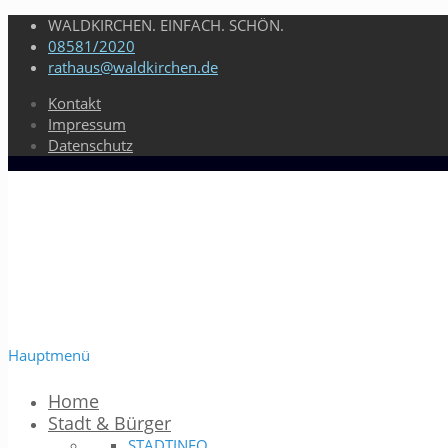
WALDKIRCHEN. EINFACH. SCHÖN.
08581/2020
rathaus@waldkirchen.de
Kontakt
Impressum
Datenschutz
Hauptmenü
Home
Stadt & Bürger
STADTINFO