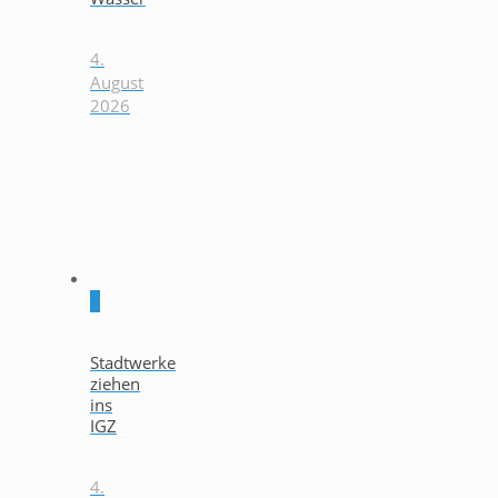
4.
August
2026
0
Stadtwerke
ziehen
ins
IGZ
4.