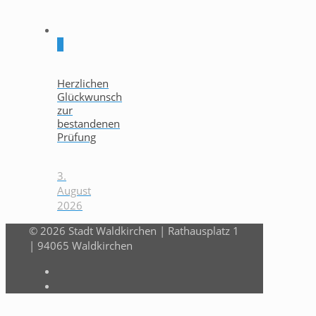
0
Herzlichen
Glückwunsch
zur
bestandenen
Prüfung
3.
August
2026
© 2026 Stadt Waldkirchen | Rathausplatz 1
| 94065 Waldkirchen