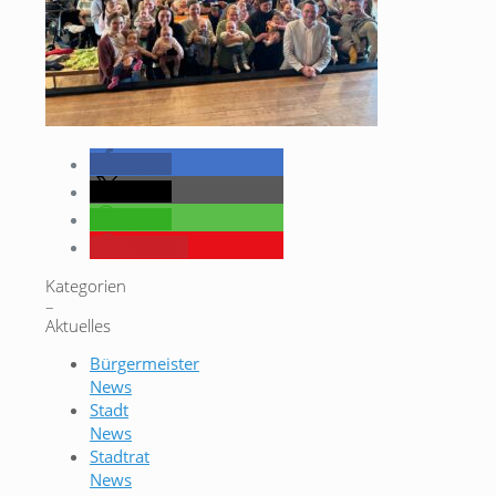
teilen
teilen
teilen
merken
Kategorien
–
Aktuelles
Bürgermeister
News
Stadt
News
Stadtrat
News