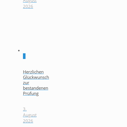
August
2026
0
Herzlichen
Glückwunsch
zur
bestandenen
Prüfung
3.
August
2026