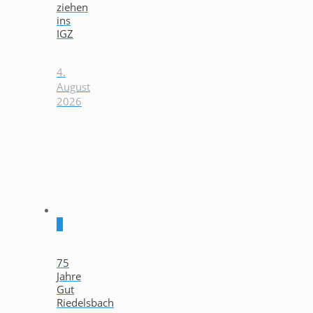
ziehen
ins
IGZ
4.
August
2026
0
75
Jahre
Gut
Riedelsbach