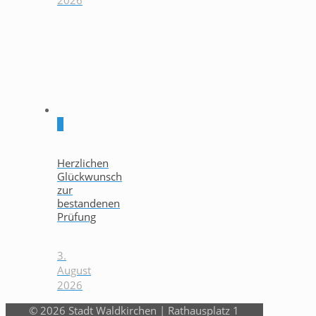
0
Herzlichen
Glückwunsch
zur
bestandenen
Prüfung
3.
August
2026
© 2026 Stadt Waldkirchen | Rathausplatz 1