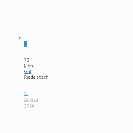
0
75
Jahre
Gut
Riedelsbach
4.
August
2026