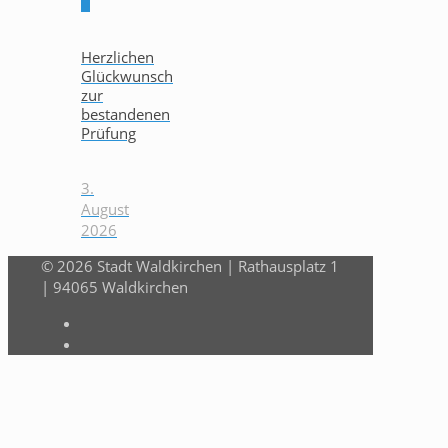
0
Herzlichen
Glückwunsch
zur
bestandenen
Prüfung
3.
August
2026
© 2026 Stadt Waldkirchen | Rathausplatz 1
| 94065 Waldkirchen