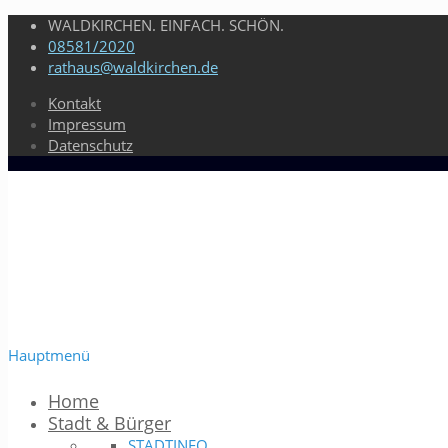
WALDKIRCHEN. EINFACH. SCHÖN.
08581/2020
rathaus@waldkirchen.de
Kontakt
Impressum
Datenschutz
Hauptmenü
Home
Stadt & Bürger
STADTINFO