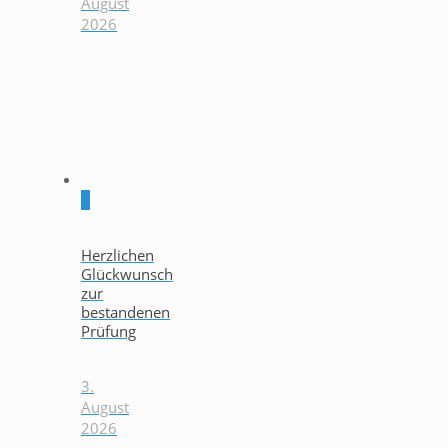
August
2026
0
Herzlichen
Glückwunsch
zur
bestandenen
Prüfung
3.
August
2026