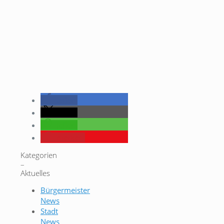
teilen
teilen
teilen
merken
Kategorien
–
Aktuelles
Bürgermeister
News
Stadt
News