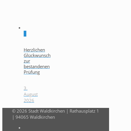
0
Herzlichen
Glückwunsch
zur
bestandenen
Prüfung
3.
August
2026
© 2026 Stadt Waldkirchen | Rathausplatz 1
| 94065 Waldkirchen