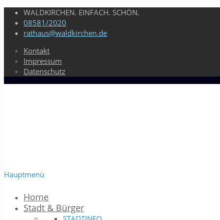
WALDKIRCHEN. EINFACH. SCHÖN.
08581/2020
rathaus@waldkirchen.de
Kontakt
Impressum
Datenschutz
Hauptmenü
Home
Stadt & Bürger
STADTINFO