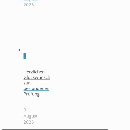
2026
0
Herzlichen
Glückwunsch
zur
bestandenen
Prüfung
3.
August
2026