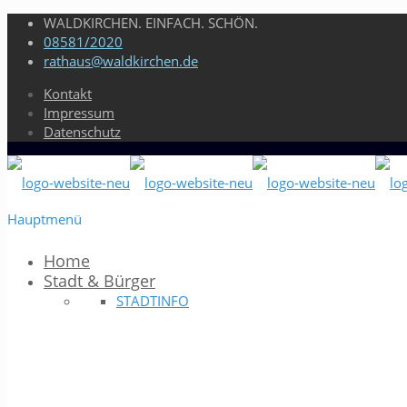
WALDKIRCHEN. EINFACH. SCHÖN.
08581/2020
rathaus@waldkirchen.de
Kontakt
Impressum
Datenschutz
Hauptmenü
Home
Stadt & Bürger
STADTINFO