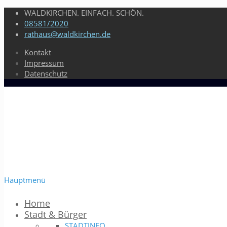
WALDKIRCHEN. EINFACH. SCHÖN.
08581/2020
rathaus@waldkirchen.de
Kontakt
Impressum
Datenschutz
Hauptmenü
Home
Stadt & Bürger
STADTINFO