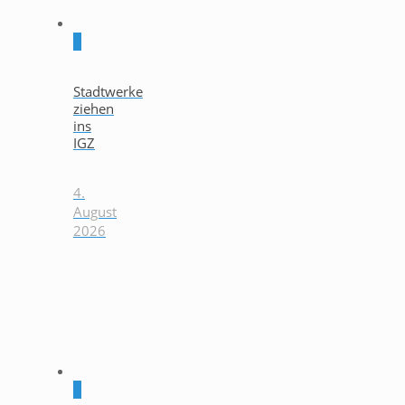
0
Stadtwerke
ziehen
ins
IGZ
4.
August
2026
0