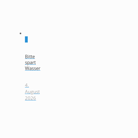
0
Bitte
spart
Wasser
4.
August
2026