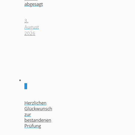
abgesagt
3.
August
2026
0
Herzlichen
Glückwunsch
zur
bestandenen
Prüfung