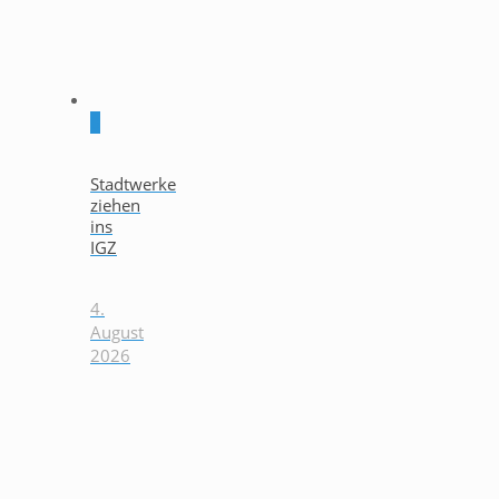
0
Stadtwerke
ziehen
ins
IGZ
4.
August
2026