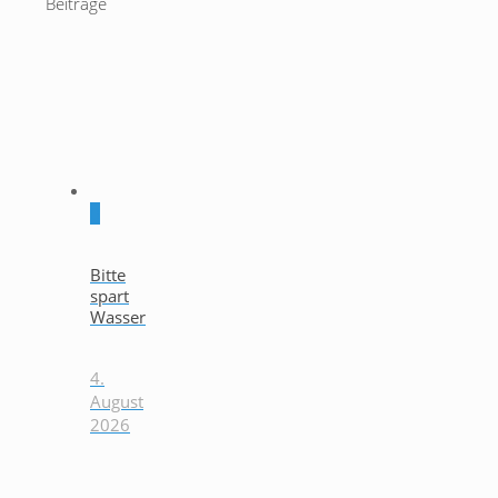
Beiträge
0
Bitte
spart
Wasser
4.
August
2026