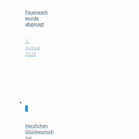
Feuerwerk
wurde
abgesagt
3.
August
2026
0
Herzlichen
Glückwunsch
zur