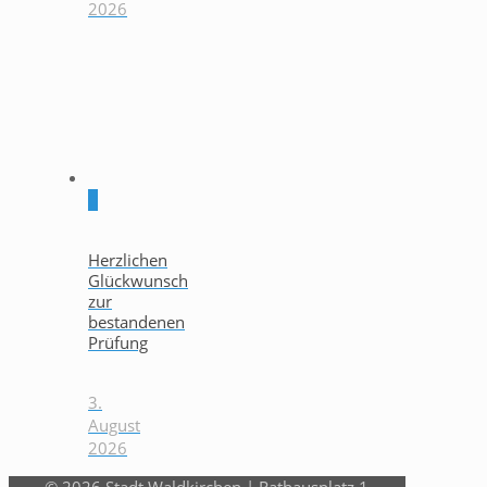
2026
0
Herzlichen
Glückwunsch
zur
bestandenen
Prüfung
3.
August
2026
© 2026 Stadt Waldkirchen | Rathausplatz 1