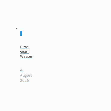
0
Bitte
spart
Wasser
4.
August
2026