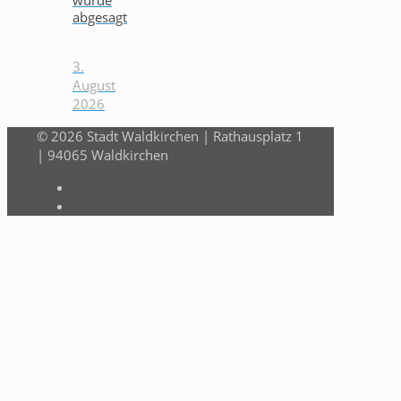
abgesagt
3.
August
2026
© 2026 Stadt Waldkirchen | Rathausplatz 1
| 94065 Waldkirchen