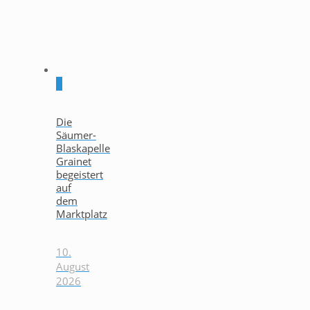
0
Die
Säumer-
Blaskapelle
Grainet
begeistert
auf
dem
Marktplatz
10.
August
2026