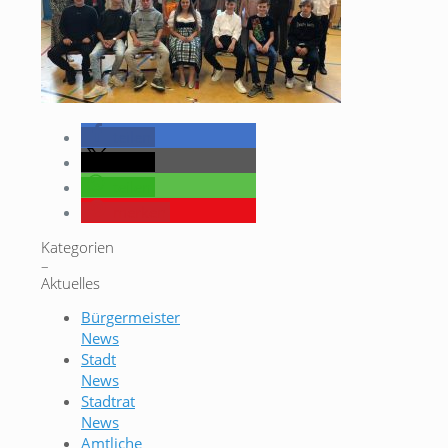
teilen
teilen
teilen
merken
Kategorien
–
Aktuelles
Bürgermeister
News
Stadt
News
Stadtrat
News
Amtliche