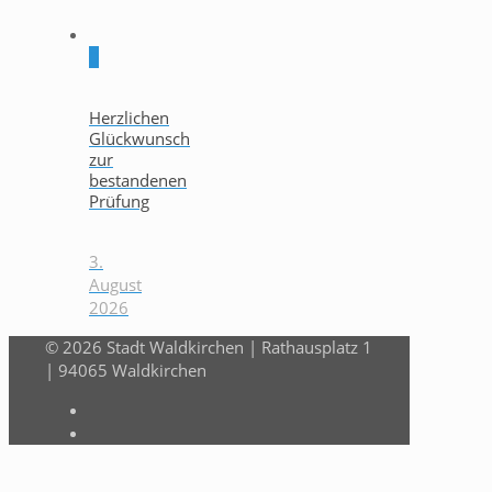
0
Herzlichen
Glückwunsch
zur
bestandenen
Prüfung
3.
August
2026
© 2026 Stadt Waldkirchen | Rathausplatz 1
| 94065 Waldkirchen